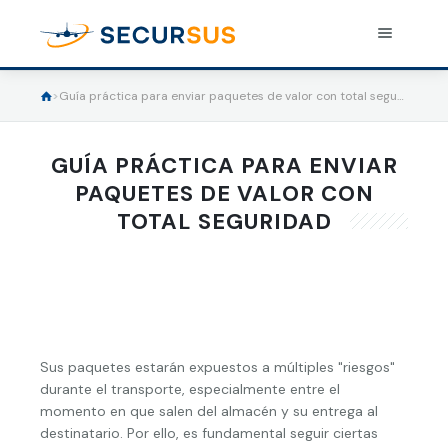
>
Guía práctica para enviar paquetes de valor con total seguridad
ASEGURA UN ENVÍO
Seguro de envío
GUÍA PRÁCTICA PARA ENVIAR
PAQUETES DE VALOR CON
Tarifas
TOTAL SEGURIDAD
Información útil
Blog
Objetos cubiertos
Soluciones de integración
Instrucciones de envío
Sus paquetes estarán expuestos a múltiples "riesgos"
Área de clientes
Preguntas frecuentes
durante el transporte, especialmente entre el
momento en que salen del almacén y su entrega al
destinatario. Por ello, es fundamental seguir ciertas
Condiciones aplicables