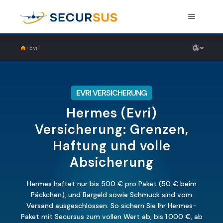
>
Evri
EIN PAKET VERSICHERN
Versandversicherung
EVRI VERSICHERUNG
Preise
Hermes (Evri)
Nützliche Informationen
Versicherung: Grenzen,
Haftung und volle
Blog
Beispiele
Absicherung
Integration
Versandvorbereitung
Hermes haftet nur bis 500 € pro Paket (50 € beim
Einloggen
FAQ
Päckchen), und Bargeld sowie Schmuck sind vom
Versand ausgeschlossen. So sichern Sie Ihr Hermes-
Konditionen
Paket mit Secursus zum vollen Wert ab, bis 1.000 €, ab