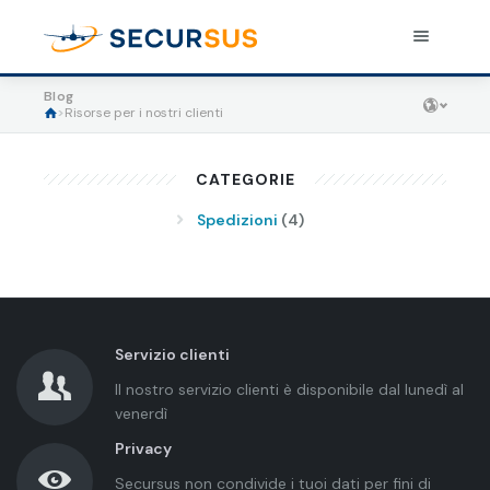
Blog
ASSICURARE UN PACCO
>
Risorse per i nostri clienti
Spedire un pacco assicurato
CATEGORIE
Spedizioni
(4)
Tariffe
Informazioni utili
Blog
Oggetti coperti
Servizio clienti
Soluzioni di integrazione
Preparazione pacchi
Il nostro servizio clienti è disponibile dal lunedì al
venerdì
Area clienti
Domande frequenti
Privacy
Condizioni applicabili
Secursus non condivide i tuoi dati per fini di